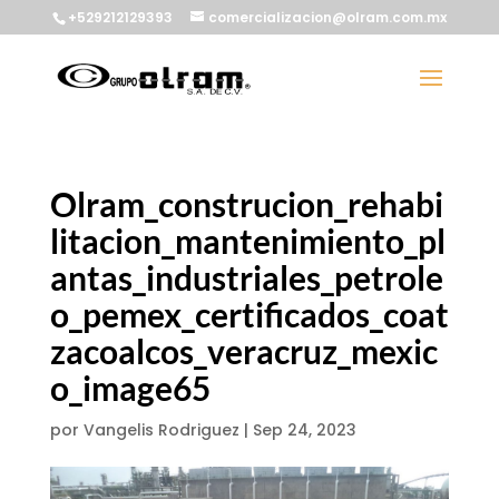
+529212129393
comercializacion@olram.com.mx
Olram_construcion_rehabi
litacion_mantenimiento_pl
antas_industriales_petrole
o_pemex_certificados_coat
zacoalcos_veracruz_mexic
o_image65
por
Vangelis Rodriguez
|
Sep 24, 2023