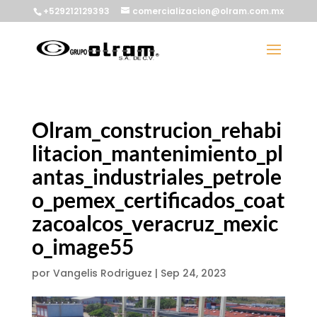
+529212129393
comercializacion@olram.com.mx
Olram_construcion_rehabi
litacion_mantenimiento_pl
antas_industriales_petrole
o_pemex_certificados_coat
zacoalcos_veracruz_mexic
o_image55
por
Vangelis Rodriguez
|
Sep 24, 2023