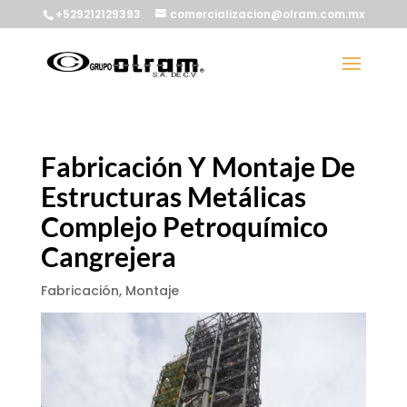
+529212129393
comercializacion@olram.com.mx
Fabricación Y Montaje De
Estructuras Metálicas
Complejo Petroquímico
Cangrejera
Fabricación
,
Montaje