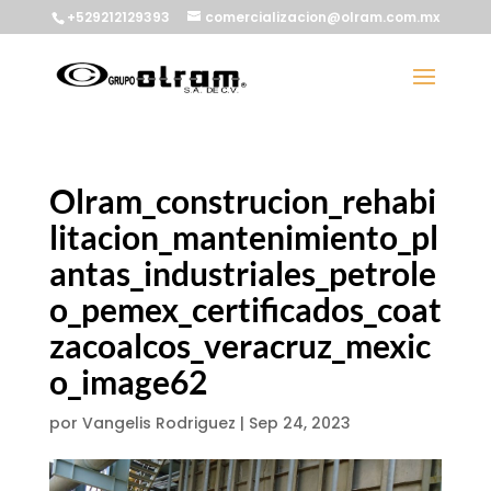
+529212129393
comercializacion@olram.com.mx
Olram_construcion_rehabi
litacion_mantenimiento_pl
antas_industriales_petrole
o_pemex_certificados_coat
zacoalcos_veracruz_mexic
o_image62
por
Vangelis Rodriguez
|
Sep 24, 2023