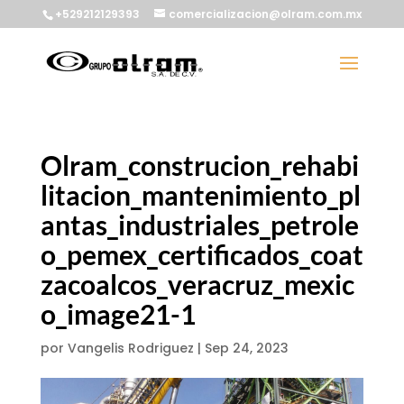
+529212129393
comercializacion@olram.com.mx
Olram_construcion_rehabi
litacion_mantenimiento_pl
antas_industriales_petrole
o_pemex_certificados_coat
zacoalcos_veracruz_mexic
o_image21-1
por
Vangelis Rodriguez
|
Sep 24, 2023