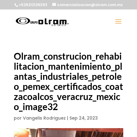
+529212129393
comercializacion@olram.com.mx
Olram_construcion_rehabi
litacion_mantenimiento_pl
antas_industriales_petrole
o_pemex_certificados_coat
zacoalcos_veracruz_mexic
o_image32
por
Vangelis Rodriguez
|
Sep 24, 2023