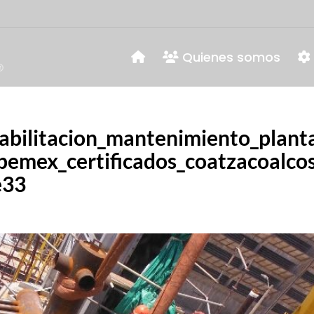
Quienes somos
abilitacion_mantenimiento_plant
_pemex_certificados_coatzacoalco
e33