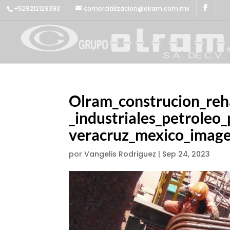
+529212129393
comercializacion@olram.com.mx
Olram_construcion_reh
_industriales_petroleo
veracruz_mexico_imag
por
Vangelis Rodriguez
|
Sep 24, 2023