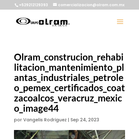
+529212129393
comercializacion@olram.com.mx
Olram_construcion_rehabi
litacion_mantenimiento_pl
antas_industriales_petrole
o_pemex_certificados_coat
zacoalcos_veracruz_mexic
o_image44
por
Vangelis Rodriguez
|
Sep 24, 2023