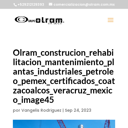
+529212129393
comercializacion@olram.com.mx
Olram_construcion_rehabi
litacion_mantenimiento_pl
antas_industriales_petrole
o_pemex_certificados_coat
zacoalcos_veracruz_mexic
o_image45
por
Vangelis Rodriguez
|
Sep 24, 2023