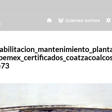
Quienes somos
abilitacion_mantenimiento_plant
_pemex_certificados_coatzacoalco
e73