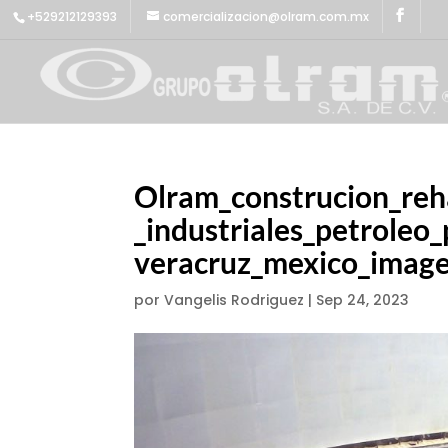
+529212129393
comercializacion@olram.com.mx
Olram_construcion_reh
_industriales_petroleo
veracruz_mexico_imag
por
Vangelis Rodriguez
|
Sep 24, 2023