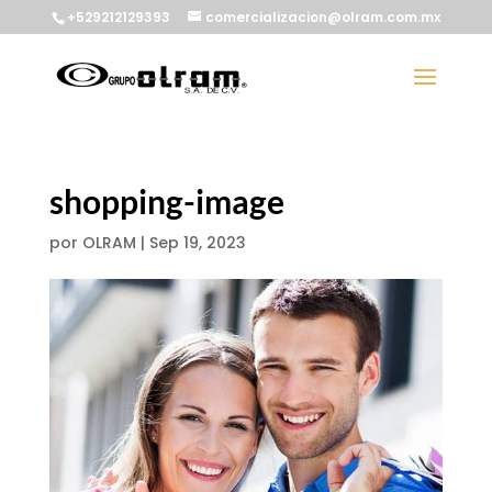
+529212129393
comercializacion@olram.com.mx
shopping-image
por
OLRAM
|
Sep 19, 2023