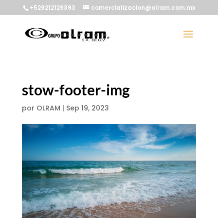
+529212129393
comercializacion@olram.com.mx
stow-footer-img
por
OLRAM
|
Sep 19, 2023