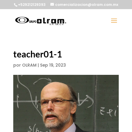
+529212129393
comercializacion@olram.com.mx
teacher01-1
por
OLRAM
|
Sep 19, 2023