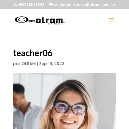
+529212129393
comercializacion@olram.com.mx
teacher06
por
OLRAM
|
Sep 19, 2023