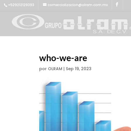
+529212129393
comercializacion@olram.com.mx
who-we-are
por
OLRAM
|
Sep 19, 2023