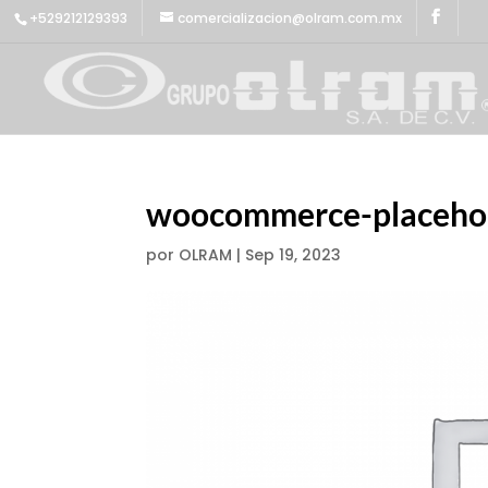
+529212129393
comercializacion@olram.com.mx
woocommerce-placeho
por
OLRAM
|
Sep 19, 2023