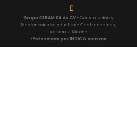
Grupo OLRAM SA de CV
-Construcción y
Mantenimiento Industrial- Coatzacoalcos,
Veracruz; México
•Potenciado por INDIGO.com.mx