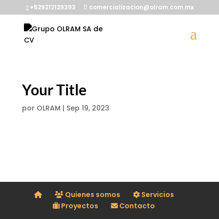
+529212129393
comercializacion@olram.com.mx
Your Title
por
OLRAM
|
Sep 19, 2023
Quienes somos
Servicios
Proyectos
Contacto