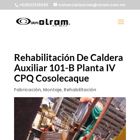
+529212129393
comercializacion@olram.com.mx
Rehabilitación De Caldera
Auxiliar 101-B Planta IV
CPQ Cosolecaque
Fabricación
,
Montaje
,
Rehabilitación